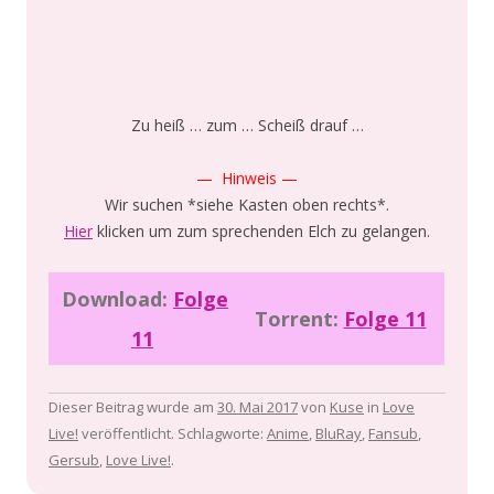
Zu heiß … zum … Scheiß drauf …
— Hinweis —
Wir suchen *siehe Kasten oben rechts*.
Hier
klicken um zum sprechenden Elch zu gelangen.
Download:
Folge
Torrent:
Folge 11
11
Dieser Beitrag wurde am
30. Mai 2017
von
Kuse
in
Love
Live!
veröffentlicht. Schlagworte:
Anime
,
BluRay
,
Fansub
,
Gersub
,
Love Live!
.