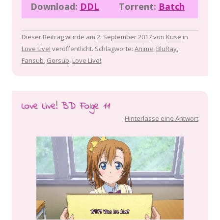
Download:
DDL
Torrent:
Batch
Dieser Beitrag wurde am
2. September 2017
von
Kuse
in
Love Live!
veröffentlicht. Schlagworte:
Anime
,
BluRay
,
Fansub
,
Gersub
,
Love Live!
.
Love Live! BD Folge 11
Hinterlasse eine Antwort