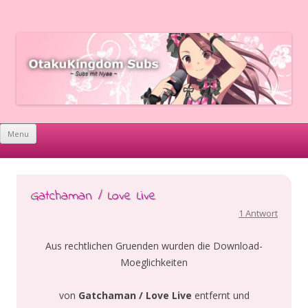
OtakuKingdom Subs
~ Subs mit Nyaa ~
Skip to content
Menu
Gatchaman / Love Live
1 Antwort
Aus rechtlichen Gruenden wurden die Download-
Moeglichkeiten
von
Gatchaman / Love Live
entfernt und