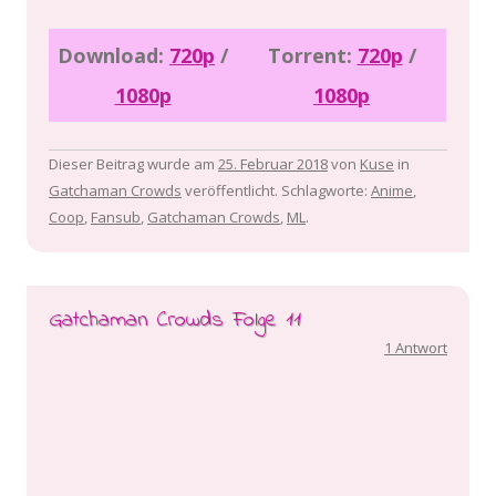
Download:
720p
/
Torrent:
720p
/
1080p
1080p
Dieser Beitrag wurde am
25. Februar 2018
von
Kuse
in
Gatchaman Crowds
veröffentlicht. Schlagworte:
Anime
,
Coop
,
Fansub
,
Gatchaman Crowds
,
ML
.
Gatchaman Crowds Folge 11
1 Antwort