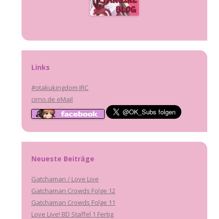
Links
#otakukingdom IRC
cirno.de eMail
Neueste Beiträge
Gatchaman / Love Live
Gatchaman Crowds Folge 12
Gatchaman Crowds Folge 11
Love Live! BD Staffel 1 Fertig