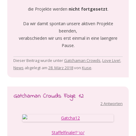
die Projekte werden
nicht fortgesetzt
.
Da wir damit spontan unsere aktiven Projekte
beenden,
verabschieden wir uns erst einmal in eine laengere
Pause.
Dieser Beitrag wurde unter
Gatchaman Crowds
,
Love Live!
,
News
abgelegt am
28. März 2018
von
Kuse
.
Gatchaman Crowds Folge 12
2 Antworten
Staffelfinale!? \o/