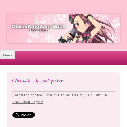
OtakuKingdom Subs
~ Subs mit Nyaa ~
Skip to content
Menu
Carnival _8_snapshot
Veröffentlicht am
1. März 2012
bei
1280 × 720
in
Carnival
Phantasm Folge 8
.